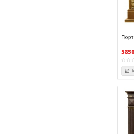
Порт
5850
К