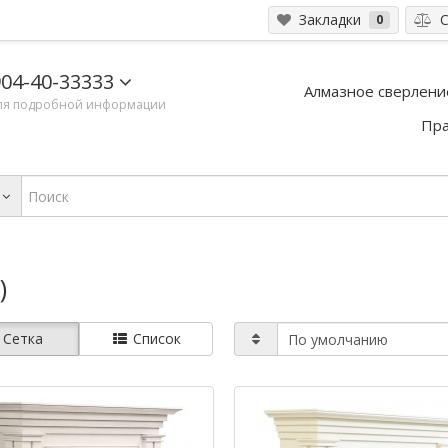
Закладки
С
0
04-40-33333
Алмазное сверлени
ля подробной информации
Пра
)
Сетка
Список