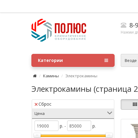
8-9
Нажми д
Категории
Везде
Камины
Электрокамины
Электрокамины (страница 2
Сброс
Цена
р. -
р.