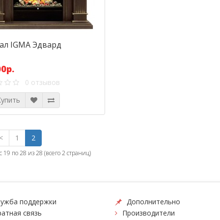
ал IGMA Эдвард
0р.
0 отзывов
упить
<
1
2
с 19 по 28 из 28 (всего 2 страниц)
ужба поддержки
Дополнительно
атная связь
Производители