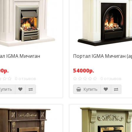
ал IGMA Мичиган
Портал IGMA Мичиган (а
0р.
54000р.
0 отзывов
0 отзывов
упить
Купить