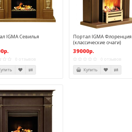
ал IGMA Севилья
Портал IGMA Флоренция
(классические очаги)
0р.
39000р.
0 отзывов
0 отзывов
упить
Купить