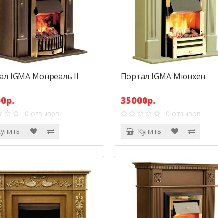
ал IGMA Монреаль II
Портал IGMA Мюнхен
0р.
35000р.
0 отзывов
0 отзывов
упить
Купить