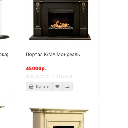
рка)
Портал IGMA Монреаль
45000р.
0 отзывов
Купить