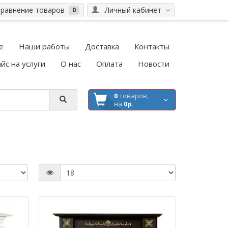
равнение товаров
Личный кабинет
0
е
Наши работы
Доставка
Контакты
йс на услуги
О нас
Оплата
Новости
0
товаров,
на
0р.