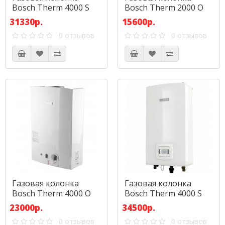
Bosch Therm 4000 S
Bosch Therm 2000 O
WTD 12 AM E23
W10KB
31330р.
15600р.
0 отзывов
0 отзывов
Газовая колонка
Газовая колонка
Bosch Therm 4000 O
Bosch Therm 4000 S
WR 13-2B
WTD 15 AM E23
23000р.
34500р.
0 отзывов
0 отзывов