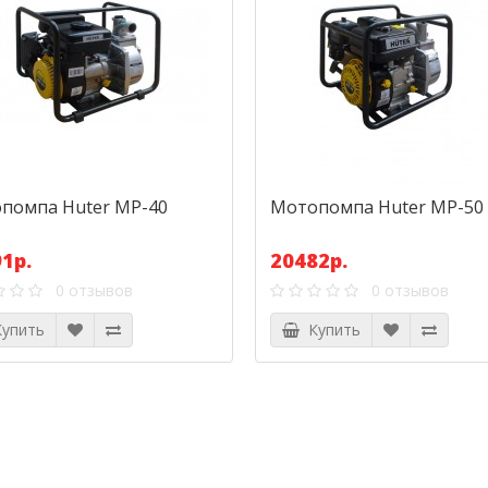
помпа Huter MP-40
Мотопомпа Huter MP-50
1р.
20482р.
0 отзывов
0 отзывов
упить
Купить