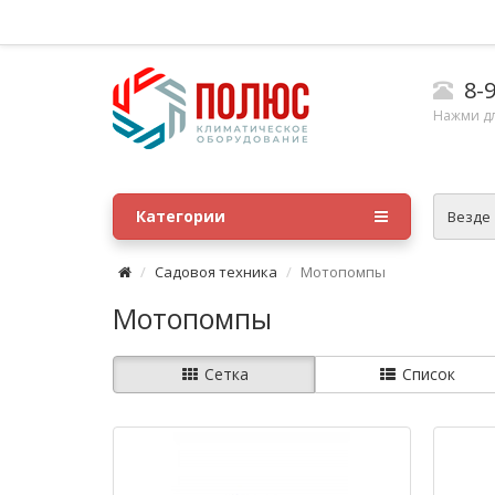
8-9
Нажми д
Категории
Везде
Садовоя техника
Мотопомпы
Мотопомпы
Сетка
Список