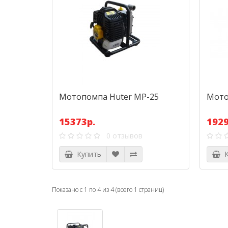
Мотопомпа Huter MP-25
Мото
15373р.
1929
0 отзывов
Купить
К
Показано с 1 по 4 из 4 (всего 1 страниц)