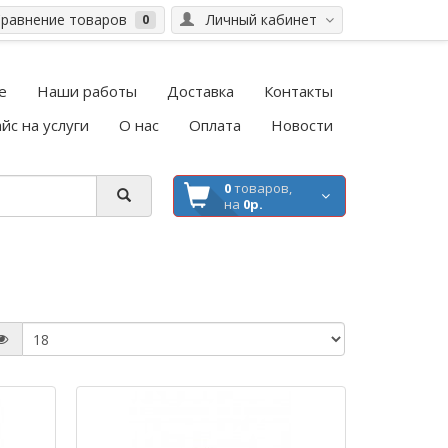
равнение товаров
Личный кабинет
0
е
Наши работы
Доставка
Контакты
йс на услуги
О нас
Оплата
Новости
0
товаров,
на
0р.