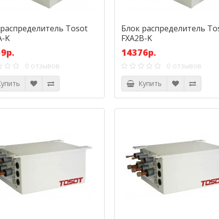
 распределитель Tosot
Блок распределитель To
A-K
FXA2B-K
9р.
14376р.
0 отзывов
0 отзывов
упить
Купить