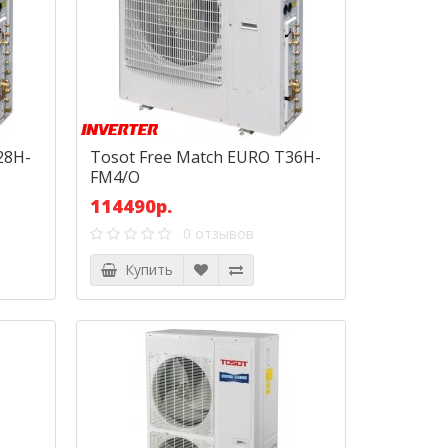
28H-
Tosot Free Match EURO T36H-
FM4/O
114490р.
0 отзывов
Купить