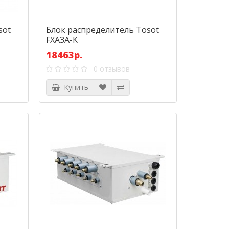
sot
Блок распределитель Tosot
FXA3A-K
18463р.
0 отзывов
Купить