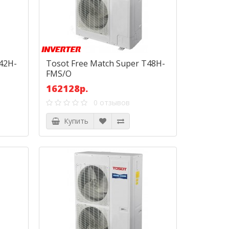
42H-
Tosot Free Match Super T48H-
FMS/O
162128р.
0 отзывов
Купить