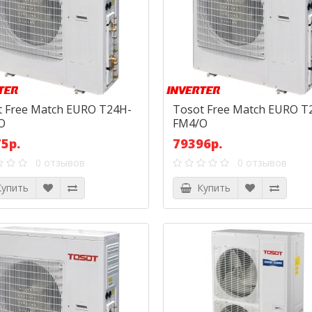
t Free Match EURO T24H-
Tosot Free Match EURO T
O
FM4/O
5р.
79396р.
0 отзывов
0 отзывов
упить
Купить