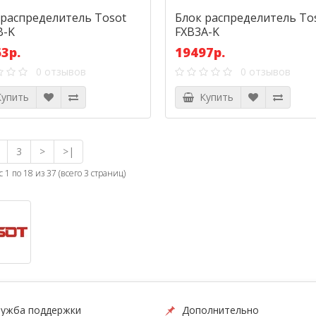
 распределитель Tosot
Блок распределитель To
B-K
FXB3A-K
3р.
19497р.
0 отзывов
0 отзывов
упить
Купить
3
>
>|
 1 по 18 из 37 (всего 3 страниц)
ужба поддержки
Дополнительно