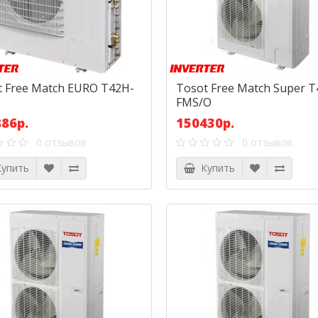
t Free Match EURO T42H-
Tosot Free Match Super T
FMS/O
86р.
150430р.
0 отзывов
0 отзывов
упить
Купить