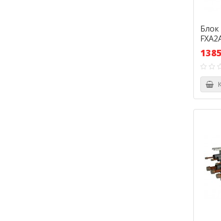
Блок
FXA2
1385
К