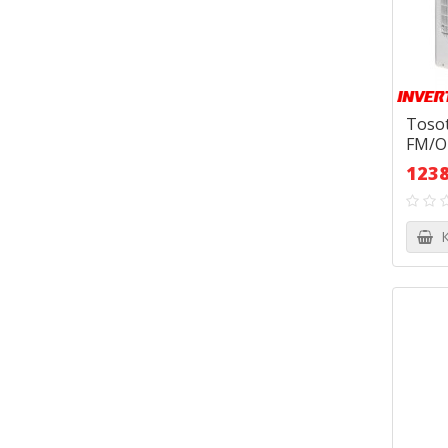
Toso
FM/O
1238
К