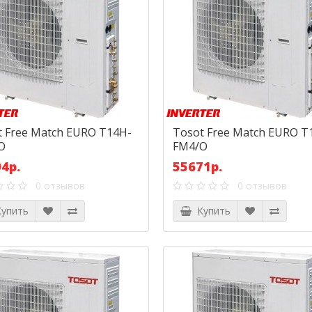
t Free Match EURO T14H-
Tosot Free Match EURO T
O
FM4/O
4р.
55671р.
0 отзывов
0 отзывов
упить
Купить