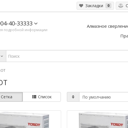
Закладки
С
0
04-40-33333
Алмазное сверлени
ля подробной информации
Пра
SOT
OT
Сетка
Список