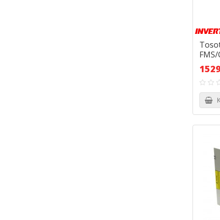
Tosot
FMS/
1529
К