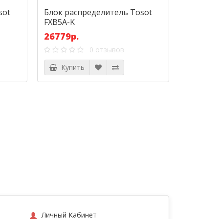
sot
Блок распределитель Tosot
FXB5A-K
26779р.
0 отзывов
Купить
Личный Кабинет