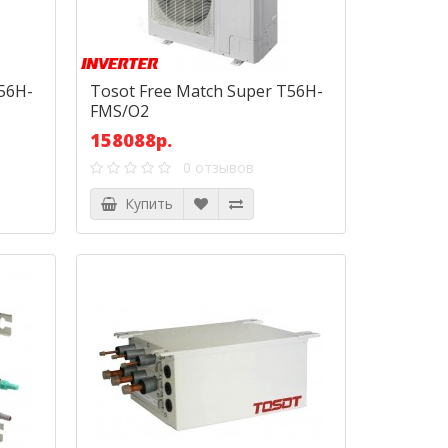
56H-
Tosot Free Match Super T56H-
FMS/O2
158088р.
0 отзывов
Купить