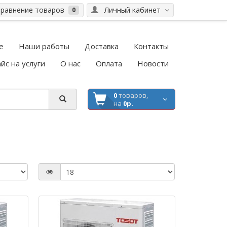
равнение товаров
Личный кабинет
0
е
Наши работы
Доставка
Контакты
йс на услуги
О нас
Оплата
Новости
0
товаров,
на
0р.