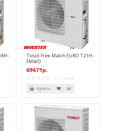
18H-
Tosot Free Match EURO T21H-
FM4/O
69671р.
0 отзывов
Купить