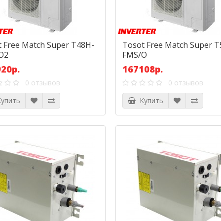
 Free Match Super T48H-
Tosot Free Match Super T
O2
FMS/O
20р.
167108р.
0 отзывов
0 отзывов
упить
Купить