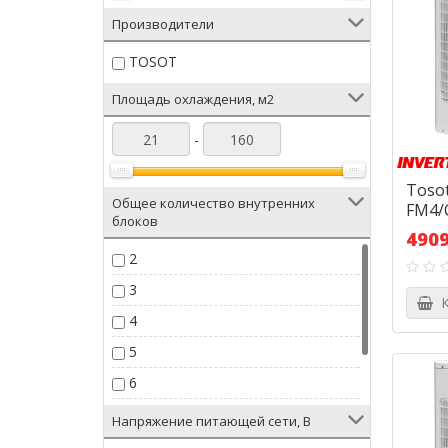
Производители
TOSOT
Площадь охлаждения, м2
-
Toso
Общее количество внутренних
FM4/
блоков
4909
2
3
К
4
5
6
8
Напряжение питающей сети, В
9