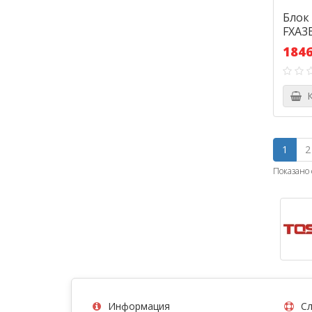
Блок
FXA3
1846
К
1
2
Показано с
Информация
Сл