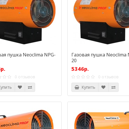
вая пушка Neoclima NPG-
Газовая пушка Neoclima
20
р.
5346р.
0 отзывов
0 отзывов
упить
Купить