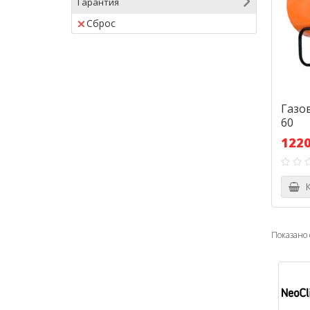
Гарантия
Сброс
Газо
60
1220
К
Показано с