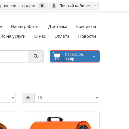
равнение товаров
Личный кабинет
0
е
Наши работы
Доставка
Контакты
йс на услуги
О нас
Оплата
Новости
0
товаров,
на
0р.