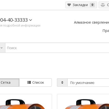
Закладки
С
0
04-40-33333
Алмазное сверлени
ля подробной информации
Пра
Сетка
Список