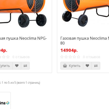
вая пушка Neoclima NPG-
Газовая пушка Neoclima
80
4р.
14904р.
0 отзывов
0 отзывов
упить
Купить
 1 по 5 из 5 (всего 1 страниц)