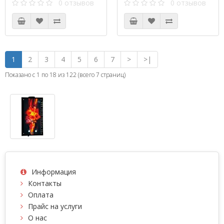
0 отзывов
0 отзывов
1
2
3
4
5
6
7
>
>|
Показано с 1 по 18 из 122 (всего 7 страниц)
Информация
Контакты
Оплата
Прайс на услуги
О нас