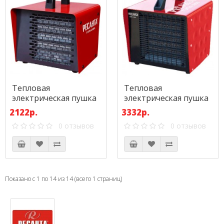
Тепловая
Тепловая
электрическая пушка
электрическая пушка
Ресанта ТЭПК-2000
Ресанта ТЭПК-3000
2122р.
3332р.
(керам.нагревательный
(керам.нагревательный
0 отзывов
0 отзывов
элемент)
элемент)
Показано с 1 по 14 из 14 (всего 1 страниц)