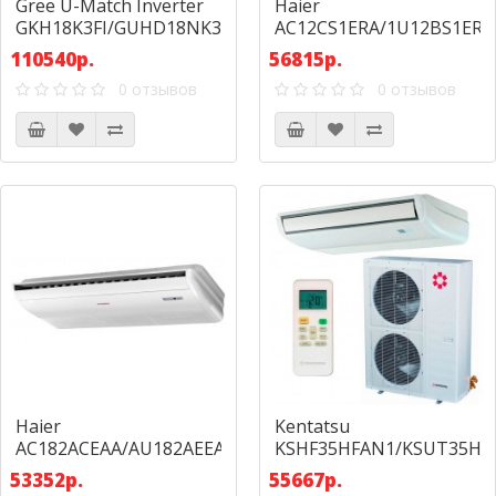
Gree U-Match Inverter
Haier
GKH18K3FI/GUHD18NK3FO
AC12CS1ERA/1U12BS1ERA
110540р.
56815р.
0 отзывов
0 отзывов
Haier
Kentatsu
AC182ACEAA/AU182AEEAA
KSHF35HFAN1/KSUT35HF
53352р.
55667р.