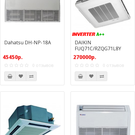
Dahatsu DH-NP-18А
DAIKIN
FUQ71C/RZQG71L8Y
45450р.
270000р.
0 отзывов
0 отзывов