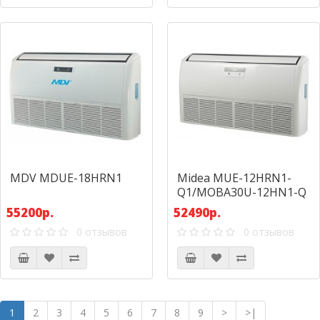
MDV MDUE-18HRN1
Midea MUE-12HRN1-
Q1/MOBA30U-12HN1-Q
55200р.
52490р.
0 отзывов
0 отзывов
1
2
3
4
5
6
7
8
9
>
>|