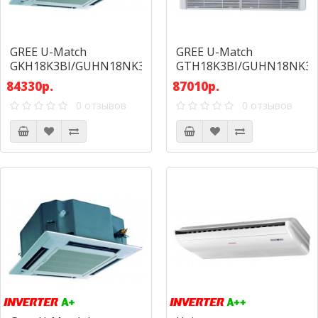
GREE U-Match
GREE U-Match
GKH18K3BI/GUHN18NK3AO
GTH18K3BI/GUHN18NK3
84330р.
87010р.
0 отзывов
0 отзывов