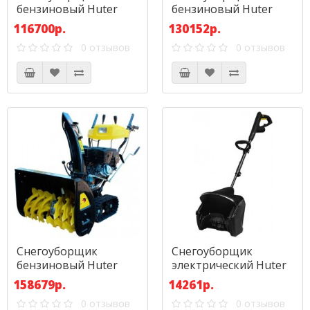
бензиновый Huter
бензиновый Huter
SGC 6000
SGC 8100
116700р.
130152р.
0 отзывов
0 отзывов
Снегоуборщик
Снегоуборщик
бензиновый Huter
электрический Huter
SGC 8100C (на
SGC 1000Е
158679р.
14261р.
гусеницах)
0 отзывов
0 отзывов