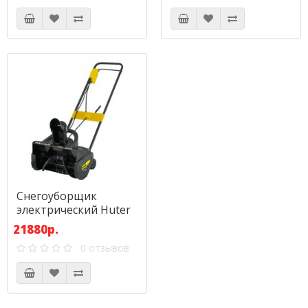
Снегоуборщик
электрический Huter
SGC 2000E
21880р.
0 отзывов