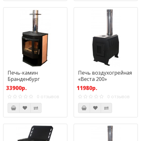
Печь-камин
Печь воздухогрейная
Бранденбург
«Веста 200»
«Призма» с верхним
33900р.
11980р.
дымоходом
0 отзывов
0 отзывов