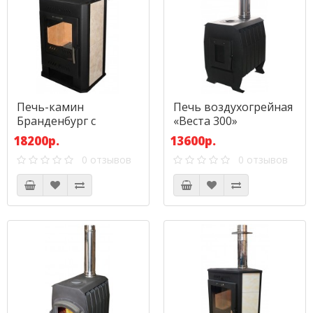
Печь-камин
Печь воздухогрейная
Бранденбург с
«Веста 300»
чугунной плитой
18200р.
13600р.
0 отзывов
0 отзывов