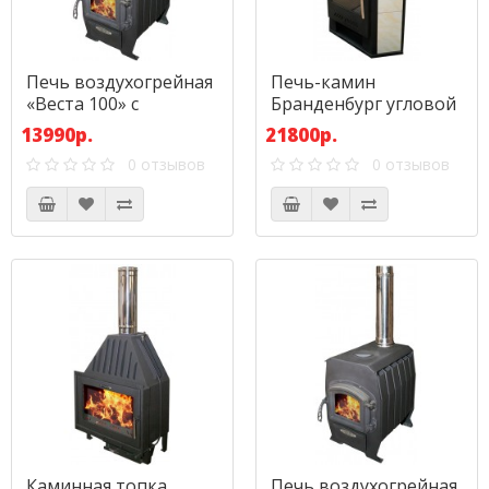
Печь воздухогрейная
Печь-камин
«Веста 100» с
Бранденбург угловой
чугунной дверкой
с прямой дверкой
13990р.
21800р.
0 отзывов
0 отзывов
Каминная топка
Печь воздухогрейная