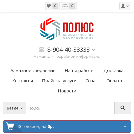
0
0
8-904-40-33333
Нажми для подробной информации
Алмазное сверление
Наши работы
Доставка
Контакты
Прайс на услуги
О нас
Оплата
Новости
Везде
0
товаров,
на
0р.