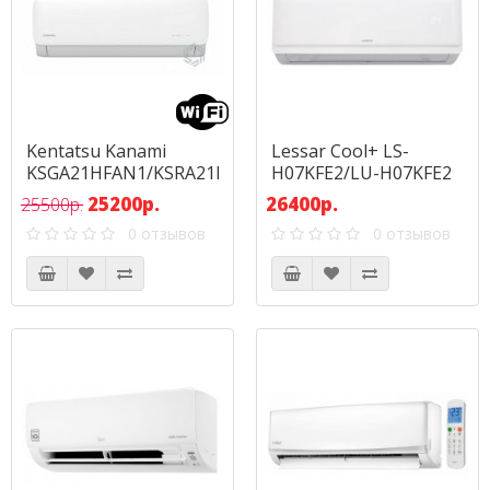
Kentatsu Kanami
Lessar Cool+ LS-
KSGA21HFAN1/KSRA21HFAN1
H07KFE2/LU-H07KFE2
25200р.
26400р.
25500р.
0 отзывов
0 отзывов