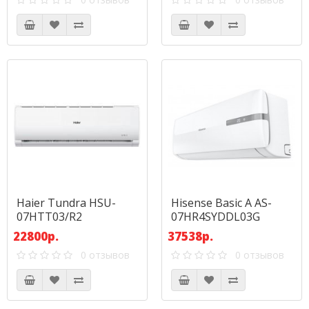
Haier Tundra HSU-
Hisense Basic A AS-
07HTT03/R2
07HR4SYDDL03G
22800р.
37538р.
0 отзывов
0 отзывов