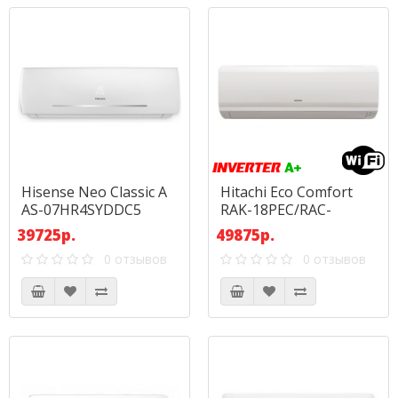
Hisense Neo Classic A
Hitachi Eco Comfort
AS-07HR4SYDDC5
RAK-18PEC/RAC-
18WEC
39725р.
49875р.
0 отзывов
0 отзывов