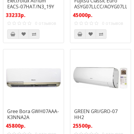
Electrolux Atrium
Fujitsu Classic Euro
EACS-07HAT/N3_19Y
ASYG07LLCC/AOYG07LLCC
(Inverter)
33233р.
45000р.
0 отзывов
0 отзывов
Gree Bora GWH07AAA-
GREEN GRI/GRO-07
K3NNA2A
HH2
45800р.
25500р.
0 отзывов
0 отзывов