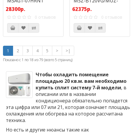
MSAG1-07HRN1
MSZ-BT20VG/MUZ-
BT20VG
28300р.
62375р.
0 отзывов
0 отзывов
1
2
3
4
5
>
>|
Показано с 1 по 18 из 79 (всего 5 страниц)
Чтобы охладить помещение
площадью 20 кв.м. вам необходимо
купить сплит систему 7-й модели
, в
описании или в названии
кондиционера обязательно попадется
эта цифра или 07 или 21, которая означает площадь
охлаждения или обогрева на которое рассчитана
техника.
Но есть и другие нюансы такие как