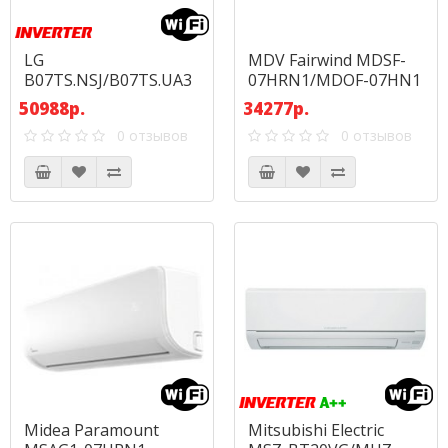
LG
MDV Fairwind MDSF-
B07TS.NSJ/B07TS.UA3
07HRN1/MDOF-07HN1
50988р.
34277р.
0 отзывов
0 отзывов
Midea Paramount
Mitsubishi Electric