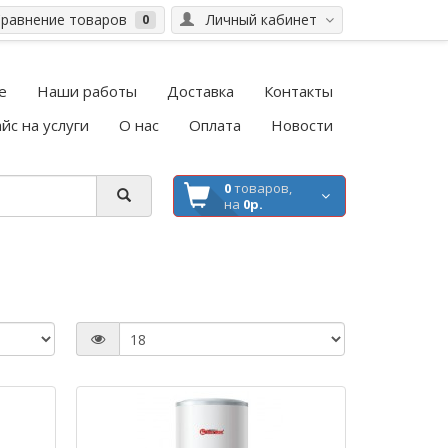
равнение товаров
Личный кабинет
0
е
Наши работы
Доставка
Контакты
йс на услуги
О нас
Оплата
Новости
0
товаров,
на
0р.