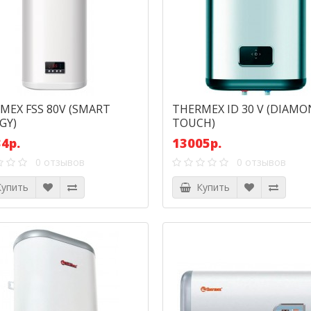
MEX FSS 80V (SMART
THERMEX ID 30 V (DIAM
GY)
TOUCH)
4р.
13005р.
0 отзывов
0 отзывов
упить
Купить