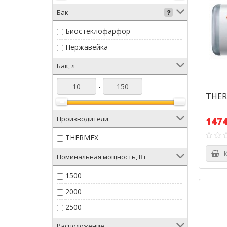
Бак
Биостеклофарфор
Нержавейка
Бак, л
-
THERM
Производители
1474
THERMEX
К
Номинальная мощность, Вт
1500
2000
2500
Расположение