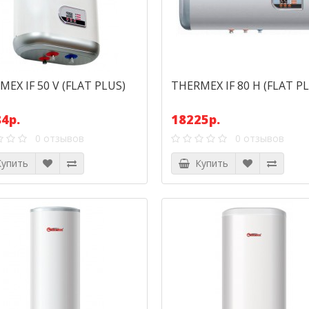
EX IF 50 V (FLAT PLUS)
THERMEX IF 80 H (FLAT P
4р.
18225р.
0 отзывов
0 отзывов
упить
Купить