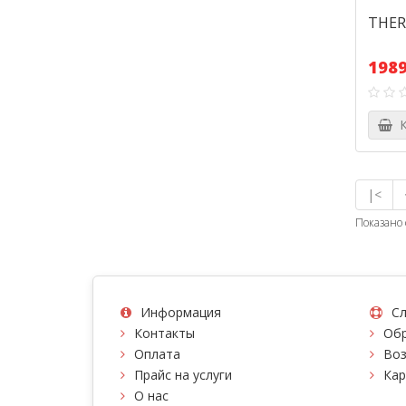
THERM
1989
К
|<
Показано 
Информация
Сл
Контакты
Обр
Оплата
Воз
Прайс на услуги
Кар
О нас