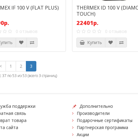
EX IF 100 V (FLAT PLUS)
THERMEX ID 100 V (DIA
TOUCH)
0р.
22401р.
0 отзывов
0 отзывов
упить
Купить
<
1
2
3
с 37 по 53 из 53 (всего 3 страниц)
ужба поддержки
Дополнительно
атная связь
Производители
врат товара
Подарочные сертификаты
та сайта
Партнерская программа
Акции