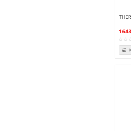
THERM
1643
К