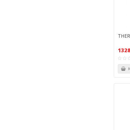
THERM
1328
К