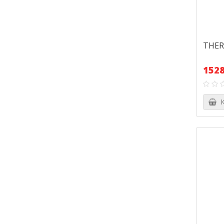
THER
1528
К