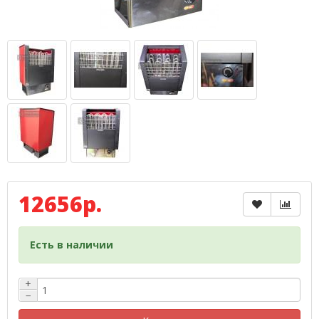
12656р.
Есть в наличии
+
−