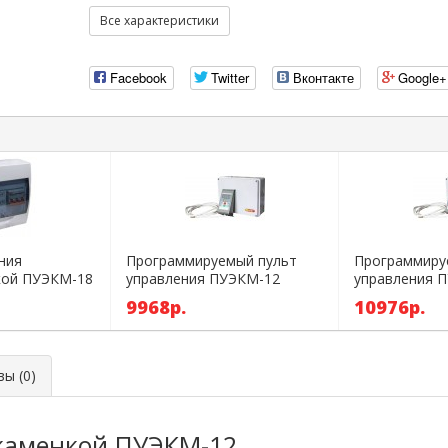
Все характеристики
Facebook
Twitter
Вконтакте
Google+
ния
Программируемый пульт
Программиру
кой ПУЭКМ-18
управления ПУЭКМ-12
управления 
9968р.
10976р.
ы (0)
каменкой ПУЭКМ-12