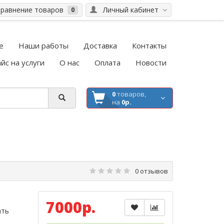
равнение товаров
Личный кабинет
0
е
Наши работы
Доставка
Контакты
йс на услуги
О нас
Оплата
Новости
0
товаров,
на
0р.
0 отзывов
7000р.
ать