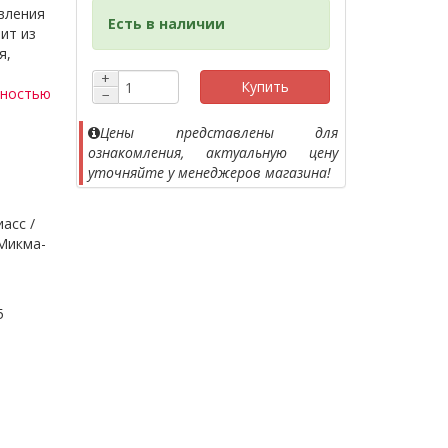
вления
Есть в наличии
ит из
я,
+
Купить
лностью
−
Цены представлены для
ознакомления, актуальную цену
уточняйте у менеджеров магазина!
иасс /
Микма-
5