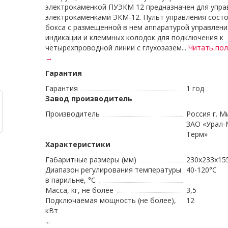
электрокаменкой ПУЭКМ 12 предназначен для упра
электрокаменками ЭКМ-12. Пульт управления состо
бокса с размещенной в нем аппаратурой управлени
индикации и клеммных колодок для подключения к
четырехпроводной линии с глухозазем...
Читать по
→
Гарантия
Гарантия
1 год
Завод производитель
Производитель
Россия г. М
ЗАО «Урал-
Терм»
Характеристики
Габаритные размеры (мм)
230х233х15
Диапазон регулирования температуры
40-120°С
в парильне, °С
Масса, кг, не более
3,5
Подключаемая мощность (не более),
12
кВт
...