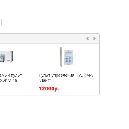
емый пульт
Пульт управления ПУЭКМ-9
Пульт управ
ПУЭКМ-18
"Лайт"
ПУЭКМ-12 "
12000р.
15500р.