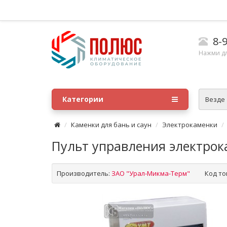
8-9
Нажми д
Категории
Везде
Каменки для бань и саун
Электрокаменки
Пульт управления электро
Производитель:
ЗАО "Урал-Микма-Терм"
Код то