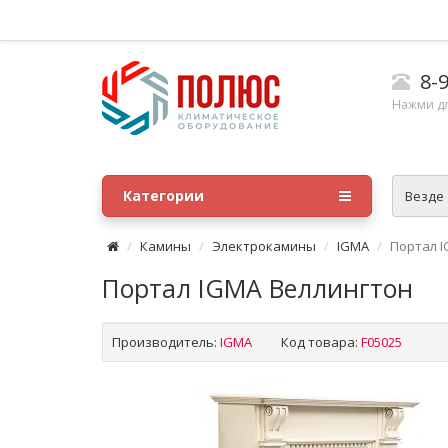
8-9
Нажми д
Категории
Везде
Камины
Электрокамины
IGMA
Портал I
Портал IGMA Веллингтон
Производитель:
IGMA
Код товара:
F05025