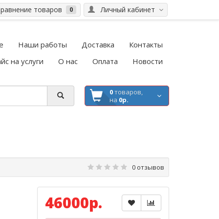
равнение товаров
Личный кабинет
0
е
Наши работы
Доставка
Контакты
йс на услуги
О нас
Оплата
Новости
0
товаров,
на
0р.
0 отзывов
46000р.