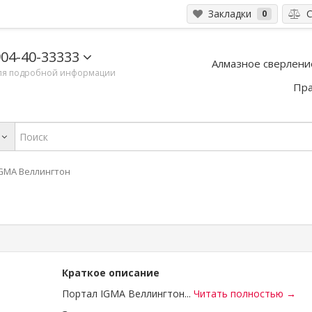
Закладки
С
0
04-40-33333
Алмазное сверлени
ля подробной информации
Пра
GMA Веллингтон
Краткое описание
Портал IGMA Веллингтон...
Читать полностью →