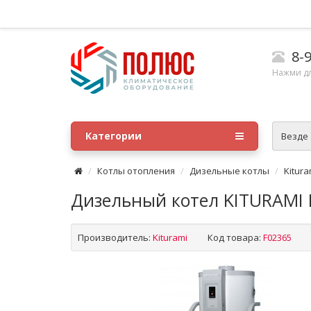
8-9
Нажми д
Категории
Везде
Котлы отопления
Дизельные котлы
Kitura
Дизельный котел KITURAMI K
Производитель:
Kiturami
Код товара:
F02365