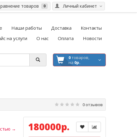
равнение товаров
Личный кабинет
0
е
Наши работы
Доставка
Контакты
йс на услуги
О нас
Оплата
Новости
0
товаров,
на
0р.
0 отзывов
180000р.
остью →