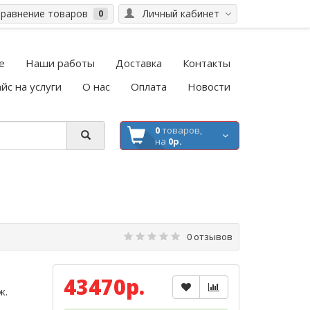
равнение товаров
Личный кабинет
0
е
Наши работы
Доставка
Контакты
йс на услуги
О нас
Оплата
Новости
0
товаров,
на
0р.
0 отзывов
43470р.
ж.