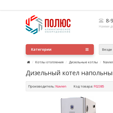
8-9
Нажми д
Категории
Везде
Котлы отопления
Дизельные котлы
Navie
Дизельный котел напольный
Производитель:
Navien
Код товара:
F02385