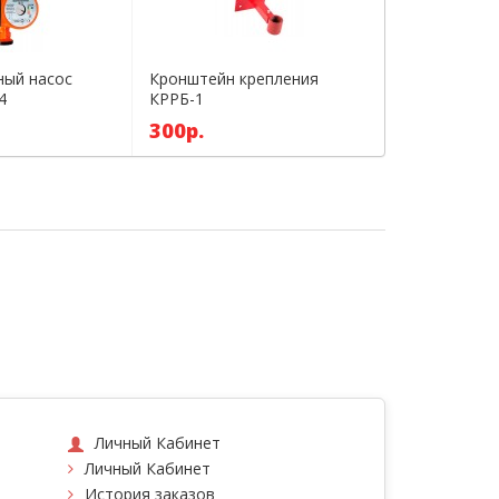
ный насос
Кронштейн крепления
Магистраль
4
КРРБ-1
горячей во
(1/2)
300р.
1700р.
Личный Кабинет
Личный Кабинет
История заказов