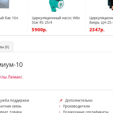
й бак 10л.
Циркуляционный насос Wilo
Циркуляцион
Star RS 25/4
Вихрь ЦН-25-
5900р.
2347р.
ы (0)
миум-10
тлы Лемакс
ужба поддержки
Дополнительно
атная связь
Производители
врат товара
Подарочные сертификаты