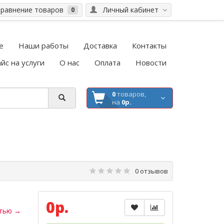
равнение товаров
Личный кабинет
0
е
Наши работы
Доставка
Контакты
йс на услуги
О нас
Оплата
Новости
0
товаров,
на
0р.
0 отзывов
0р.
стью →