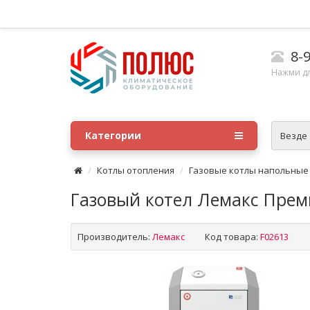
8-9
Нажми д
Категории
Везде
Котлы отопления
Газовые котлы напольные
Газовый котел Лемакс Прем
Производитель:
Лемакс
Код товара:
F02613