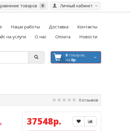
равнение товаров
Личный кабинет
0
е
Наши работы
Доставка
Контакты
йс на услуги
О нас
Оплата
Новости
0
товаров,
на
0р.
0 отзывов
37548р.
ь