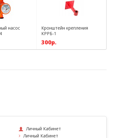
ный насос
Кронштейн крепления
Магистраль
4
КРРБ-1
горячей во
(1/2)
300р.
1700р.
Личный Кабинет
Личный Кабинет