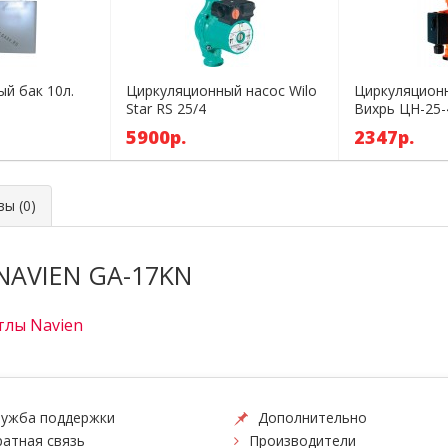
й бак 10л.
Циркуляционный насос Wilo
Циркуляцион
Star RS 25/4
Вихрь ЦН-25-
5900р.
2347р.
ы (0)
NAVIEN GA-17KN
тлы Navien
ужба поддержки
Дополнительно
атная связь
Производители