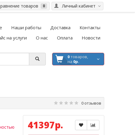
равнение товаров
Личный кабинет
0
е
Наши работы
Доставка
Контакты
йс на услуги
О нас
Оплата
Новости
0
товаров,
на
0р.
0 отзывов
41397р.
ностью