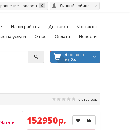
равнение товаров
Личный кабинет
0
е
Наши работы
Доставка
Контакты
йс на услуги
О нас
Оплата
Новости
0
товаров,
на
0р.
0 отзывов
152950р.
.
Читать