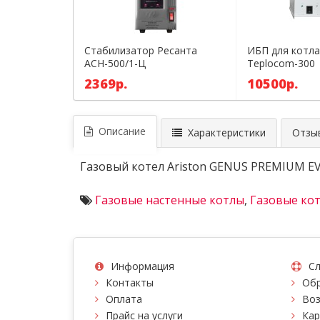
Стабилизатор Ресанта
ИБП для котла
АСН-500/1-Ц
Teplocom-300
2369р.
10500р.
Описание
Характеристики
Отзыв
Газовый котел Ariston GENUS PREMIUM E
Газовые настенные котлы
,
Газовые кот
Информация
Сл
Контакты
Обр
Оплата
Воз
Прайс на услуги
Кар