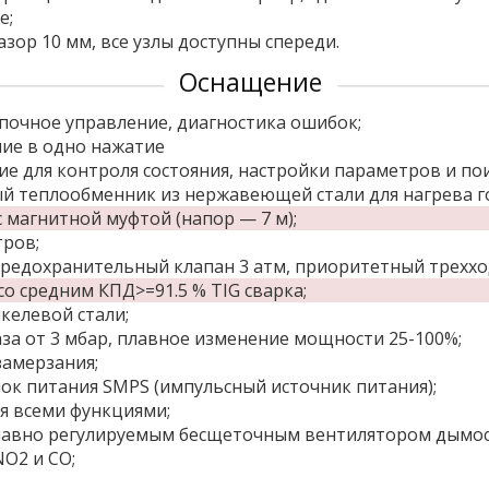
е;
ор 10 мм, все узлы доступны спереди.
Оснащение
почное управление, диагностика ошибок;
ние в одно нажатие
е для контроля состояния, настройки параметров и пои
й теплообменник из нержавеющей стали для нагрева г
 магнитной муфтой (напор — 7 м);
тров;
редохранительный клапан 3 атм, приоритетный треххо
о средним КПД>=91.5 % TIG сварка;
келевой стали;
за от 3 мбар, плавное изменение мощности 25-100%;
замерзания;
ок питания SMPS (импульсный источник питания);
я всеми функциями;
плавно регулируемым бесщеточным вентилятором дымос
NO2 и CO;