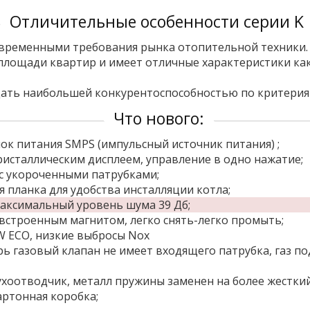
Отличительные особенности серии K​
современными требования рынка отопительной техники.
ощади квартир и имеет отличные характеристики как п
ладать наибольшей конкурентоспособностью по критерия
Что нового:
ок питания SMPS (импульсный источник питания) ;
ристаллическим дисплеем, управление в одно нажатие;
 укороченными патрубками;
 планка для удобства инсталляции котла;
аксимальный уровень шума 39 Дб;
встроенным магнитом, легко снять-легко промыть;
W ECO, низкие выбросы Nox
ь газовый клапан не имеет входящего патрубка, газ по
оотводчик, металл пружины заменен на более жесткий
ртонная коробка;