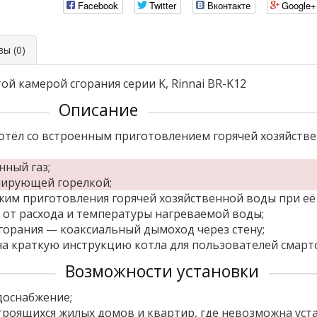
Facebook
Twitter
Вконтакте
Google+
ы (0)
й камерой сгорания серии K, Rinnai BR-K12
Описание
тёл со встроенным приготовлением горячей хозяйстве
ный газ;
лирующей горелкой;
м приготовления горячей хозяйственной воды при её р
от расхода и температуры нагреваемой воды;
орания — коаксиальный дымоход через стену;
на краткую инструкцию котла для пользователей смарт
Возможности установки
доснабжение;
троящихся жилых домов и квартир, где невозможна ус