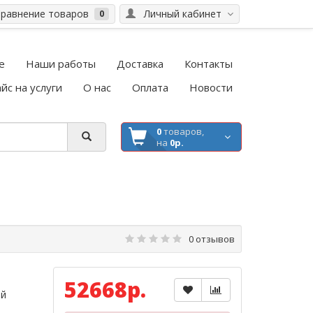
равнение товаров
Личный кабинет
0
е
Наши работы
Доставка
Контакты
йс на услуги
О нас
Оплата
Новости
0
товаров,
на
0р.
0 отзывов
52668р.
ой