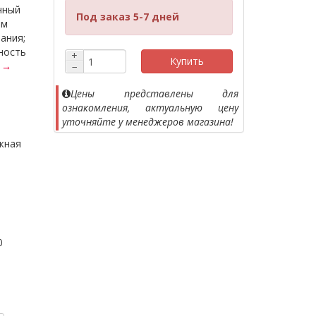
нный
Под заказ 5-7 дней
ем
ания;
ность
+
Купить
 →
−
Цены представлены для
ознакомления, актуальную цену
уточняйте у менеджеров магазина!
жная
0