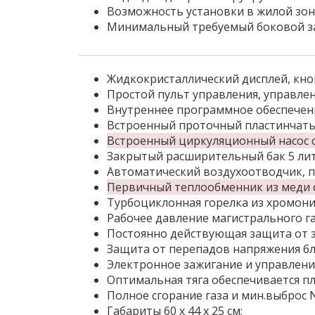
Возможность установки в жилой зон
Минимальный требуемый боковой заз
Жидкокристаллический дисплей, кно
Простой пульт управления, управле
Внутреннее программное обеспечени
Встроенный проточный пластинчаты
Встроенный циркуляционный насос с
Закрытый расширительный бак 5 ли
Автоматический воздухоотводчик, п
Первичный теплообменник из меди с
Турбоциклонная горелка из хромони
Рабочее давление магистрального га
Постоянно действующая защита от 
Защита от перепадов напряжения бл
Электронное зажигание и управлени
Оптимальная тяга обеспечивается 
Полное сгорание газа и мин.выброс 
Габариты 60 х 44 х 25 см;