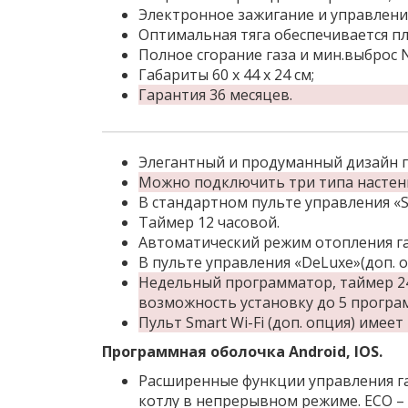
Электронное зажигание и управлени
Оптимальная тяга обеспечивается 
Полное сгорание газа и мин.выброс 
Габариты 60 х 44 х 24 см;
Гарантия 36 месяцев.
Элегантный и продуманный дизайн га
Можно подключить три типа настенных
В стандартном пульте управления «S
Таймер 12 часовой.
Автоматический режим отопления га
В пульте управления «DeLuxe»(доп. 
Недельный программатор, таймер 24
возможность установку до 5 програ
Пульт Smart Wi-Fi (доп. опция) име
Программная оболочка Android, IOS.
Расширенные функции управления га
котлу в непрерывном режиме. ECO –