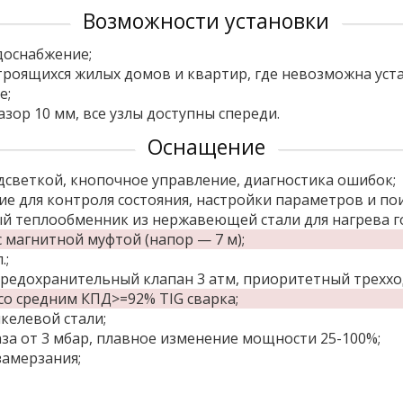
Возможности установки
доснабжение;
троящихся жилых домов и квартир, где невозможна ус
е;
ор 10 мм, все узлы доступны спереди.
Оснащение
дсветкой, кнопочное управление, диагностика ошибок;
е для контроля состояния, настройки параметров и пои
й теплообменник из нержавеющей стали для нагрева г
 магнитной муфтой (напор — 7 м);
.;
редохранительный клапан 3 атм, приоритетный треххо
о средним КПД>=92% TIG сварка;
келевой стали;
за от 3 мбар, плавное изменение мощности 25-100%;
замерзания;