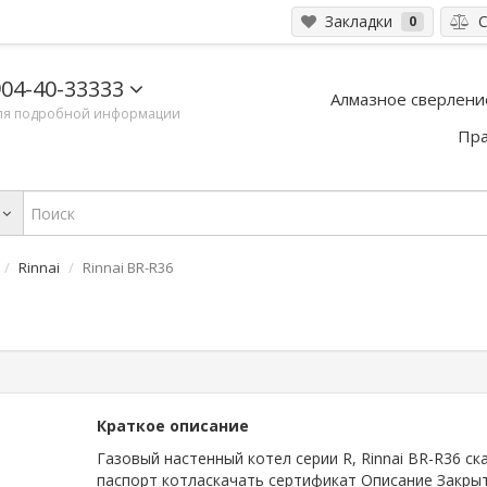
Закладки
С
0
04-40-33333
Алмазное сверлени
ля подробной информации
Пра
Rinnai
Rinnai BR-R36
Краткое описание
Газовый настенный котел серии R, Rinnai BR-R36 ск
паспорт котласкачать сертификат Описание Закры