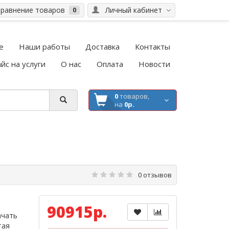
равнение товаров
Личный кабинет
0
е
Наши работы
Доставка
Контакты
йс на услуги
О нас
Оплата
Новости
0
товаров,
на
0р.
0 отзывов
90915р.
ачать
тая