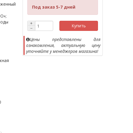
иженный
Под заказ 5-7 дней
O»;
воды
+
Купить
−
Цены представлены для
ознакомления, актуальную цену
уточняйте у менеджеров магазина!
жная
0