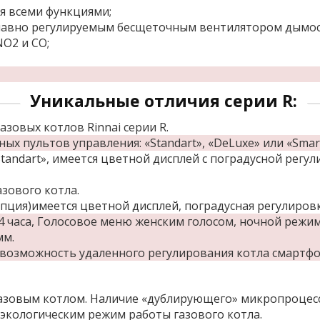
я всеми функциями;
плавно регулируемым бесщеточным вентилятором дымос
NO2 и CO;
Уникальные отличия серии R:
зовых котлов Rinnai серии R.
 пультов управления: «Standart», «DeLuxe» или «Smart 
tandart», имеется цветной дисплей с поградусной регул
зового котла.
опция)имеется цветной дисплей, поградусная регулировк
 часа, Голосовое меню женским голосом, ночной режи
мм.
ет возможность удаленного регулирования котла смартф
зовым котлом. Наличие «дублирующего» микропроцессо
 экологическим режим работы газового котла.