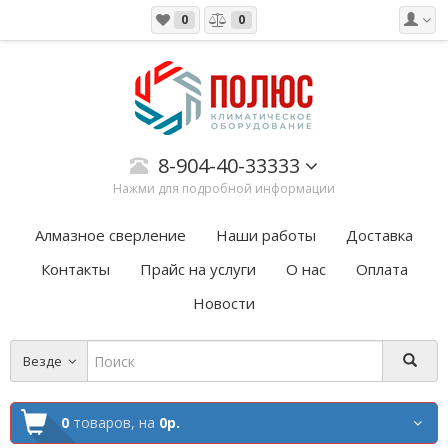
0
0
8-904-40-33333
Нажми для подробной информации
Алмазное сверление
Наши работы
Доставка
Контакты
Прайс на услуги
О нас
Оплата
Новости
Везде
0
товаров,
на
0р.