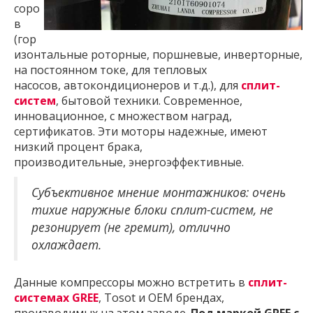
соро
в
(гор
изонтальные роторные, поршневые, инверторные,
на постоянном токе, для тепловых
насосов, автокондиционеров и т.д.), для
сплит-
систем
, бытовой техники. Современное,
инновационное, с множеством наград,
сертификатов. Эти моторы надежные, имеют
низкий процент брака,
производительные, энергоэффективные.
Субъективное мнение монтажников: очень
тихие наружные блоки сплит-систем, не
резонирует (не гремит), отлично
охлаждает.
Данные компрессоры можно встретить в
сплит-
системах GREE
, Tosot и OEM брендах,