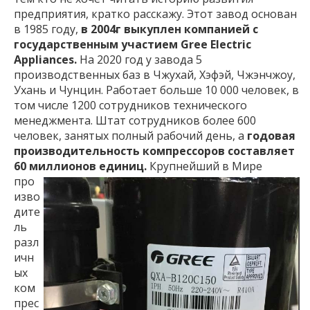
предприятия, кратко расскажу. Этот завод основан
в 1985 году,
в 2004г выкуплен компанией с
государственным участием Gree Electric
Appliances.
На 2020 год у завода 5
производственных баз в Чжухай, Хэфэй, Чжэнчжоу,
Ухань и Чунцин. Работает больше 10 000 человек, в
том числе 1200 сотрудников технического
менеджмента. Штат сотрудников более 600
человек, занятых полный рабочий день, а
годовая
производительность компрессоров составляет
60 миллионов единиц.
Крупнейший в Мире
про
изво
дите
ль
разл
ичн
ых
ком
прес