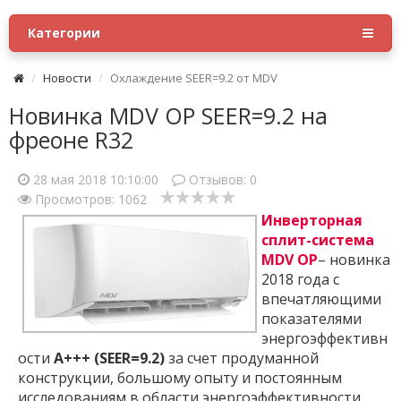
Категории
Новости
Охлаждение SEER=9.2 от MDV
Новинка MDV OP SEER=9.2 на
фреоне R32
28 мая 2018 10:10:00
Отзывов:
0
Просмотров: 1062
Инверторная
сплит-система
MDV OP
– новинка
2018 года с
впечатляющими
показателями
энергоэффективн
ости
A+++ (SEER=9.2)
за счет продуманной
конструкции, большому опыту и постоянным
исследованиям в области энергоэффективности,