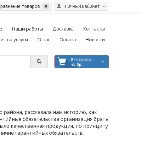
равнение товаров
Личный кабинет
0
е
Наши работы
Доставка
Контакты
йс на услуги
О нас
Оплата
Новости
0
товаров,
на
0р.
о района, рассказала нам историю, как
рантийные обязательства организация брать
было качественная продукция, по принципу
личие гарантийных обязательств.