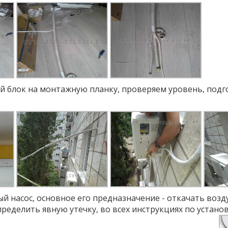
й блок на монтажную планку, проверяем уровень, подг
 насос, основное его предназначение - откачать возду
ределить явную утечку, во всех инструкциях по устано