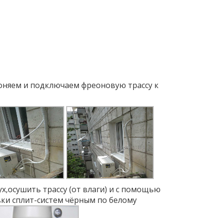
оняем и подключаем фреоновую трассу к
х,осушить трассу (от влаги) и с помощью
вки сплит-систем чёрным по белому