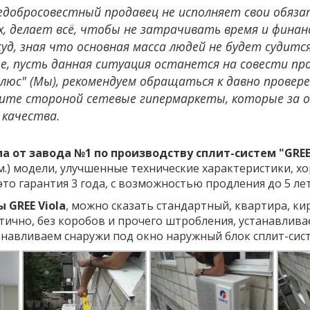
едобросовестный продавец не исполняет свои обязат
, делает всё, чтобы не затрачивать время и финан
суд, зная что основная масса людей не будет судитс
, пусть данная ситуация останется на совести прод
люс" (Мы), рекомендуем обращаться к давно провер
ите стороной сетевые гипермаркеты, которые за 
 качества.
а от завода №1 по производству сплит-систем "GREE"
в.м.) модели, улучшенные технические характеристики, 
то гарантия 3 года, с возможностью продления до 5 лет
 GREE Viola
, можно сказать стандартный, квартира, ки
етично, без коробов и прочего штробления, устанавлив
танавливаем снаружи под окно наружный блок сплит-сис