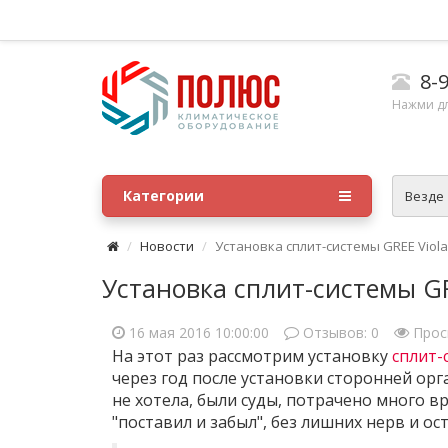
8-9
Нажми д
Категории
Везде
Новости
Установка сплит-системы GREE Viola
Установка сплит-системы GR
16 мая 2016 10:00:00
Отзывов:
0
Прос
На этот раз рассмотрим установку
сплит-
через год после установки сторонней ор
не хотела, были суды, потрачено много 
"поставил и забыл", без лишних нерв и о