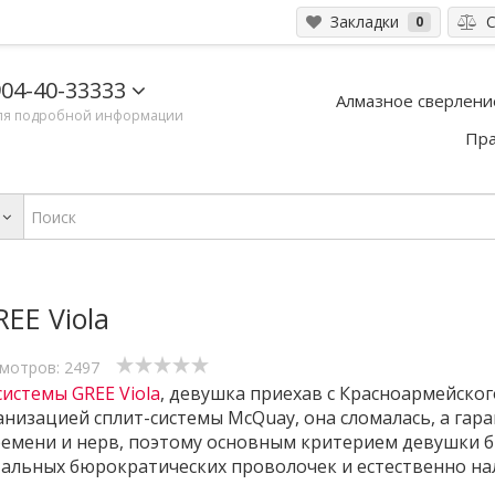
Закладки
С
0
04-40-33333
Алмазное сверлени
ля подробной информации
Пра
EE Viola
мотров: 2497
системы GREE Viola
, девушка приехав с Красноармейског
ганизацией сплит-системы McQuay, она сломалась, а га
времени и нерв, поэтому основным критерием девушки 
стальных бюрократических проволочек и естественно на