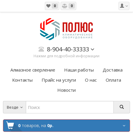
0
0
8-904-40-33333
Нажми для подробной информации
Алмазное сверление
Наши работы
Доставка
Контакты
Прайс на услуги
О нас
Оплата
Новости
Везде
0
товаров,
на
0р.