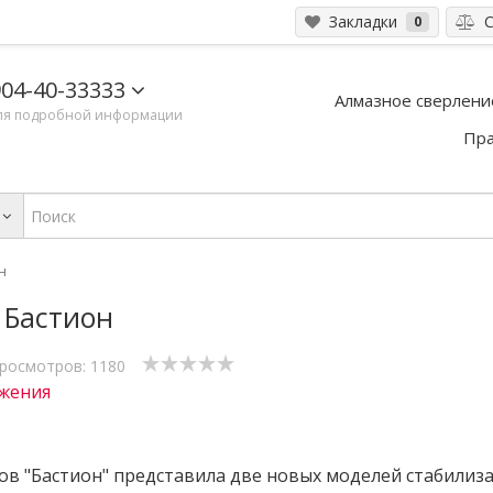
Закладки
С
0
04-40-33333
Алмазное сверлени
ля подробной информации
Пра
н
 Бастион
росмотров: 1180
яжения
в "Бастион" представила две новых моделей стабилиза