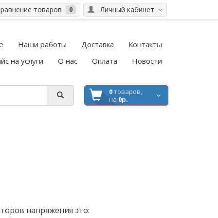
равнение товаров
Личный кабинет
0
е
Наши работы
Доставка
Контакты
йс на услуги
О нас
Оплата
Новости
0
товаров,
на
0р.
торов напряжения это: