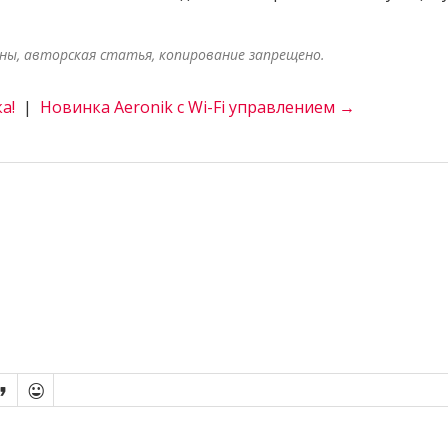
ены, авторская статья, копирование запрещено.
а!
|
Новинка Aeronik с Wi-Fi управлением →

