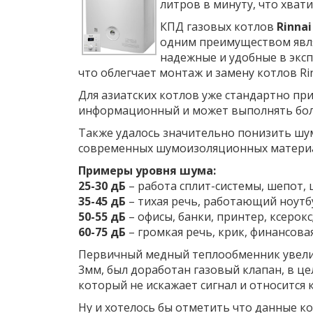
литров в минуту, что хват
КПД газовых котлов
Rinna
одним преимуществом являе
надежные и удобные в эксп
что облегчает монтаж и замену котлов Rin
Для азиатских котлов уже стандартно при
информационный и может выполнять бо
Также удалось значительно понизить шумо
современных шумоизоляционных матери
Примеры уровня шума:
25-30 дБ
– работа сплит-системы, шепот, 
35-45 дБ
– тихая речь, работающий ноут
50-55 дБ
– офисы, банки, принтер, ксерокс
60-75 дБ
– громкая речь, крик, финансова
Первичный медный теплообменник увелич
3мм, был доработан газовый клапан, в ц
который не искажает сигнал и относится 
Ну и хотелось бы отметить что данные к