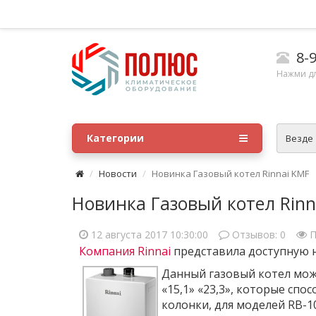
8-9
Нажми д
Категории
Везде
Новости
Новинка Газовый котел Rinnai KMF
Новинка Газовый котел Rinn
12 августа 2017 10:30:00
Отзывов:
0
П
Компания Rinnai
представила доступную 
Данный газовый котел мож
«15,1» «23,3», которые сп
колонки, для моделей RB-1