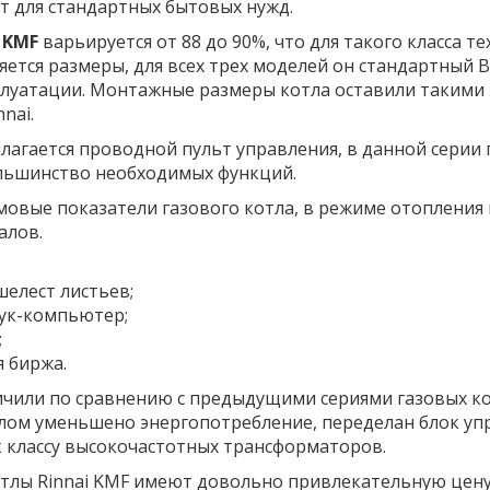
ит для стандартных бытовых нужд.
i KMF
варьируется от 88 до 90%, что для такого класса 
тся размеры, для всех трех моделей он стандартный В
луатации. Монтажные размеры котла оставили такими ж
nai.
лагается проводной пульт управления, в данной серии 
льшинство необходимых функций.
вые показатели газового котла, в режиме отопления вс
алов.
шелест листьев;
бук-компьютер;
;
я биржа.
или по сравнению с предыдущими сериями газовых котл
елом уменьшено энергопотребление, переделан блок у
к классу высокочастотных трансформаторов.
отлы Rinnai KMF имеют довольно привлекательную цену