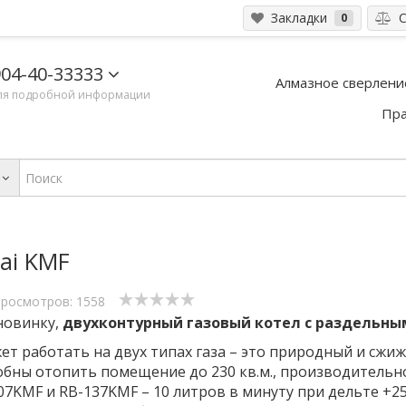
Закладки
С
0
04-40-33333
Алмазное сверлени
ля подробной информации
Пра
ai KMF
росмотров: 1558
новинку,
двухконтурный газовый котел с раздельны
ет работать на двух типах газа – это природный и сжи
особны отопить помещение до 230 кв.м., производитель
07KMF и RB-137KMF – 10 литров в минуту при дельте +25