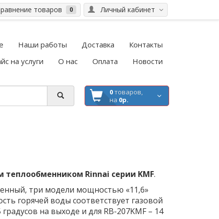
равнение товаров
Личный кабинет
0
е
Наши работы
Доставка
Контакты
йс на услуги
О нас
Оплата
Новости
0
товаров,
на
0р.
м теплообменником Rinnai серии KMF
.
женный, три модели мощностью «11,6»
ность горячей воды соответствует газовой
 градусов на выходе и для RB-207KMF – 14