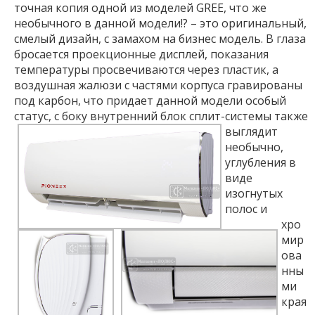
точная копия одной из моделей GREE, что же
необычного в данной модели!? – это оригинальный,
смелый дизайн, с замахом на бизнес модель. В глаза
бросается проекционные дисплей, показания
температуры просвечиваются через пластик, а
воздушная жалюзи с частями корпуса гравированы
под карбон, что придает данной модели особый
статус, с боку внутренний блок сплит-системы
также
выглядит
необычно,
углубления в
виде
изогнутых
полос и
хро
мир
ова
нны
ми
края