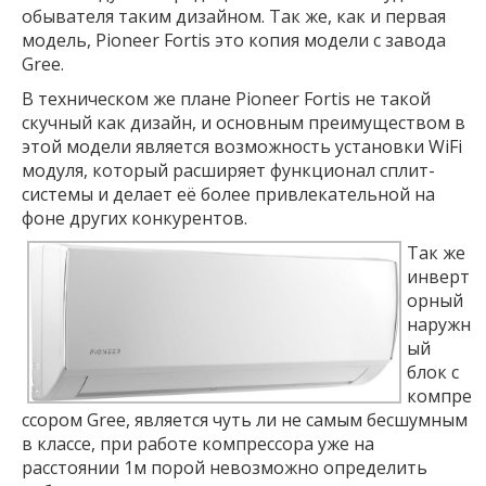
обывателя таким дизайном. Так же, как и первая
модель, Pioneer Fortis это копия модели с завода
Gree.
В техническом же плане Pioneer Fortis не такой
скучный как дизайн, и основным преимуществом в
этой модели является возможность установки WiFi
модуля, который расширяет функционал сплит-
системы и делает её более привлекательной на
фоне других конкурентов.
Так же
инверт
орный
наружн
ый
блок с
компре
ссором Gree, является чуть ли не самым бесшумным
в классе, при работе компрессора уже на
расстоянии 1м порой невозможно определить