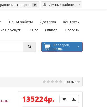
равнение товаров
Личный кабинет
0
е
Наши работы
Доставка
Контакты
йс на услуги
О нас
Оплата
Новости
0
товаров,
на
0р.
0 отзывов
135224р.
итать