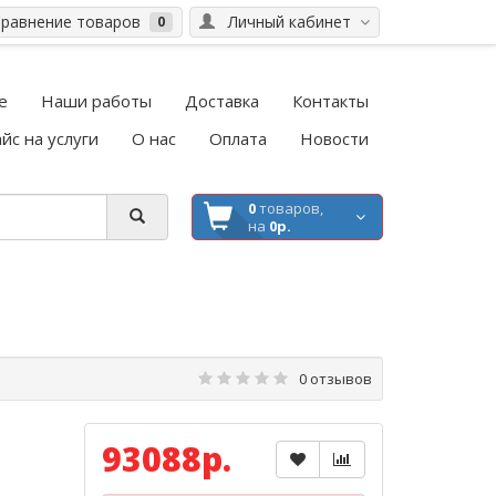
равнение товаров
Личный кабинет
0
е
Наши работы
Доставка
Контакты
йс на услуги
О нас
Оплата
Новости
0
товаров,
на
0р.
0 отзывов
93088р.