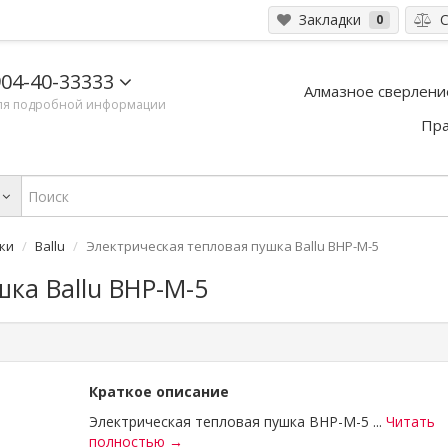
Закладки
С
0
04-40-33333
Алмазное сверлени
ля подробной информации
Пра
ки
Ballu
Электрическая тепловая пушка Ballu BHP-M-5
ка Ballu BHP-M-5
Краткое описание
Электрическая тепловая пушка BHP-M-5 ...
Читать
полностью →