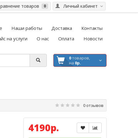
равнение товаров
Личный кабинет
0
е
Наши работы
Доставка
Контакты
йс на услуги
О нас
Оплата
Новости
0
товаров,
на
0р.
0 отзывов
4190р.