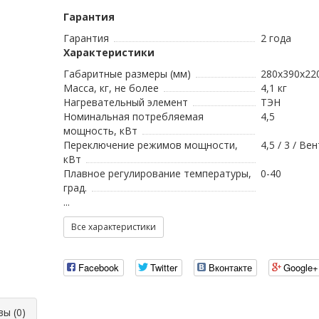
Гарантия
Гарантия
2 года
Характеристики
Габаритные размеры (мм)
280x390x22
Масса, кг, не более
4,1 кг
Нагревательный элемент
ТЭН
Номинальная потребляемая
4,5
мощность, кВт
Переключение режимов мощности,
4,5 / 3 / В
кВт
Плавное регулирование температуры,
0-40
град.
...
Все характеристики
Facebook
Twitter
Вконтакте
Google+
ы (0)