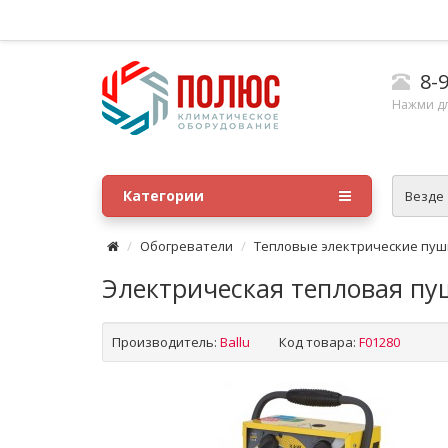
8-9
Нажми д
Категории
Везде
Обогреватели
Тепловые электрические пуш
Электрическая тепловая пуш
Производитель:
Ballu
Код товара:
F01280