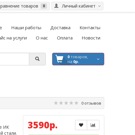
равнение товаров
Личный кабинет
0
е
Наши работы
Доставка
Контакты
йс на услуги
О нас
Оплата
Новости
0
товаров,
на
0р.
0 отзывов
3590р.
е ИК
й стали.