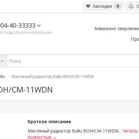
Закладки
С
0
04-40-33333
Алмазное сверлени
ля подробной информации
Пра
llu
Масляный радиатор Ballu BOH/CM-11WDN
BOH/CM-11WDN
Краткое описание
Масляный радиатор Ballu BOH/CM-11WDN...
Читать
полностью →