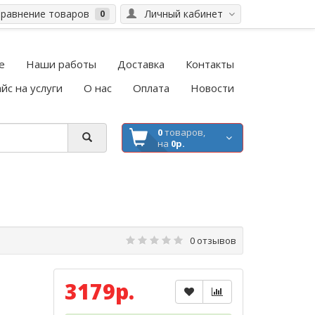
равнение товаров
Личный кабинет
0
е
Наши работы
Доставка
Контакты
йс на услуги
О нас
Оплата
Новости
0
товаров,
на
0р.
0 отзывов
3179р.