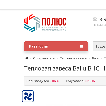
8-9
Нажми д
Категории
Везде
Обогреватели
Тепловые завесы
Ballu
Т
Тепловая завеса Ballu BHC-H
Производитель:
Ballu
Код товара:
F01916