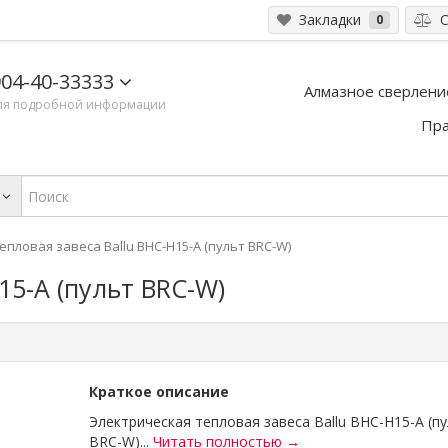
Закладки
С
0
04-40-33333
Алмазное сверлени
ля подробной информации
Пра
епловая завеса Ballu BHC-H15-A (пульт BRC-W)
15-A (пульт BRC-W)
Краткое описание
Электрическая тепловая завеса Ballu BHC-H15-A (п
BRC-W)...
Читать полностью →