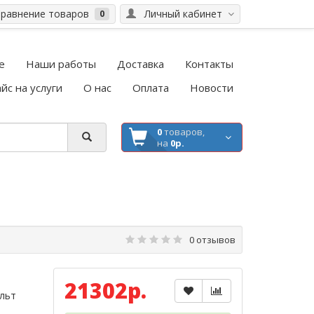
равнение товаров
Личный кабинет
0
е
Наши работы
Доставка
Контакты
йс на услуги
О нас
Оплата
Новости
0
товаров,
на
0р.
0 отзывов
21302р.
ульт