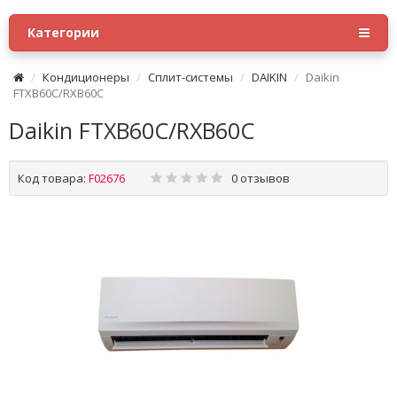
Категории
Кондиционеры
Сплит-системы
DAIKIN
Daikin
FTXB60C/RXB60C
Daikin FTXB60C/RXB60C
Код товара:
F02676
0 отзывов