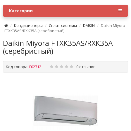
Категории
Кондиционеры
Сплит-системы
DAIKIN
Daikin Miyora
FTXK35AS/RXK35A (серебристый)
Daikin Miyora FTXK35AS/RXK35A
(серебристый)
Код товара:
F02712
0 отзывов