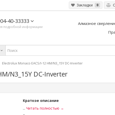
Закладки
С
0
04-40-33333
Алмазное сверлени
ля подробной информации
Пра
Electrolux Monaco EACS/I-12 HM/N3_15Y DC-Inverter
 HM/N3_15Y DC-Inverter
Краткое описание
...
Читать полностью →