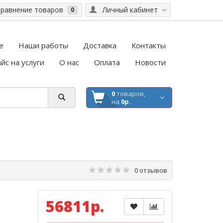
равнение товаров
Личный кабинет
0
е
Наши работы
Доставка
Контакты
йс на услуги
О нас
Оплата
Новости
0
товаров,
на
0р.
0 отзывов
56811р.