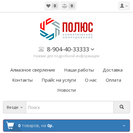
0
0
8-904-40-33333
Нажми для подробной информации
Алмазное сверление
Наши работы
Доставка
Контакты
Прайс на услуги
О нас
Оплата
Новости
Везде
0
товаров,
на
0р.