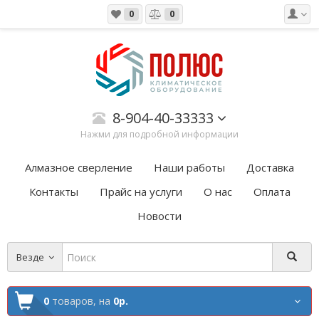
0
0
8-904-40-33333
Нажми для подробной информации
Алмазное сверление
Наши работы
Доставка
Контакты
Прайс на услуги
О нас
Оплата
Новости
Везде
0
товаров,
на
0р.