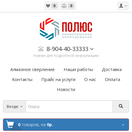
0
0
8-904-40-33333
Нажми для подробной информации
Алмазное сверление
Наши работы
Доставка
Контакты
Прайс на услуги
О нас
Оплата
Новости
Везде
0
товаров,
на
0р.