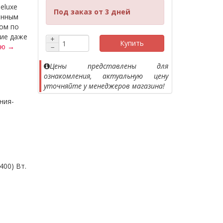
eluxe
Под заказ от 3 дней
онным
ом по
ие даже
+
Купить
ью →
−
Цены представлены для
ознакомления, актуальную цену
уточняйте у менеджеров магазина!
ония-
400) Вт.