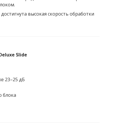
локом.
достигнута высокая скорость обработки
eluxe Slide
е 23–25 дБ
о блока