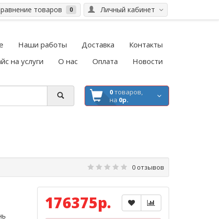
равнение товаров
Личный кабинет
0
е
Наши работы
Доставка
Контакты
йс на услуги
О нас
Оплата
Новости
0
товаров,
на
0р.
0 отзывов
176375р.
нь