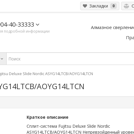
Закладки
С
0
04-40-33333
Алмазное сверлени
ля подробной информации
Пра
ujitsu Deluxe Slide Nordic ASYG14LTCB/AOYG14LTCN
c ASYG14LTCB/AOYG14LTCN
Краткое описание
Сплит-система Fujitsu Deluxe Slide Nordic
ASYG14LTCB/AOYG14LTCN Непревзойденный урове