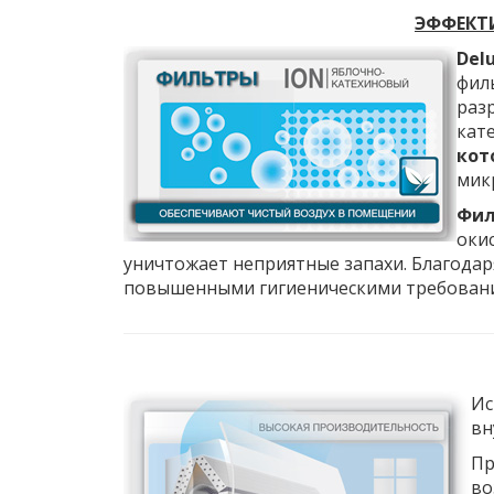
ЭФФЕКТ
Delu
фил
раз
кат
кот
мик
Фил
оки
уничтожает неприятные запахи. Благода
повышенными гигиеническими требованиям
Ис
вн
Пр
во