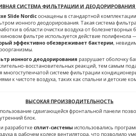
ИВНАЯ СИСТЕМА ФИЛЬТРАЦИИ И ДЕОДОРИРОВАНИЯ
xe Slide Nordic
оснащены в стандартной комплектации
ьтром ионного деодорирования. Такая система фильтр
работки в области очистки воздуха от болезнетворных б
ехиновом фильтре используется действие полифенола 
орый эффективно обезвреживает бактерии
, невиди
роорганизмы.
ьтр ионного деодорирования
разрушает оболочку ба
слительно-восстановительных реакций, тем самым пода
ря многоступенчатой системе фильтрации кондиционеры
и к чистоте воздуха, таких как спальни и детские ко
ВЫСОКАЯ ПРОИЗВОДИТЕЛЬНОСТЬ
пользование сдвигающейся фронтальной панели позво
утренний блок.
и разработке
сплит-системы
использовались програм
здуха в рабочем колесе вентилятора, что позволило у