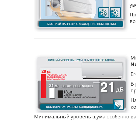
ув
Пр
во
М
No
Ег
В 
пр
На
ко
Минимальный уровень шума особенно ва