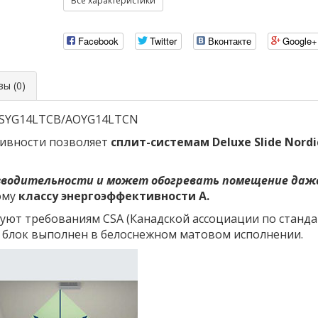
Все характеристики
Facebook
Twitter
Вконтакте
Google+
ы (0)
ic ASYG14LTCB/AOYG14LTCN
ивности позволяет
сплит-системам Deluxe Slide Nordi
зводительности и может обогревать помещение даже
кому
классу энергоэффективности А.
уют требованиям CSA (Канадской ассоциации по стан
 блок выполнен в белоснежном матовом исполнении.