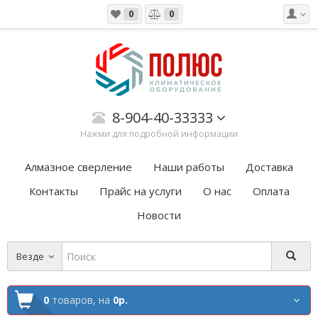
0
0
8-904-40-33333
Нажми для подробной информации
Алмазное сверление
Наши работы
Доставка
Контакты
Прайс на услуги
О нас
Оплата
Новости
Везде
0
товаров,
на
0р.