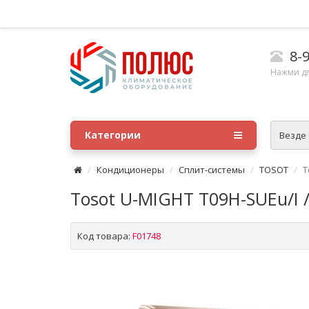
8-9
Нажми д
Категории
Везде
Кондиционеры
Сплит-системы
TOSOT
T
Tosot U-MIGHT T09H-SUEu/I /
Код товара:
F01748