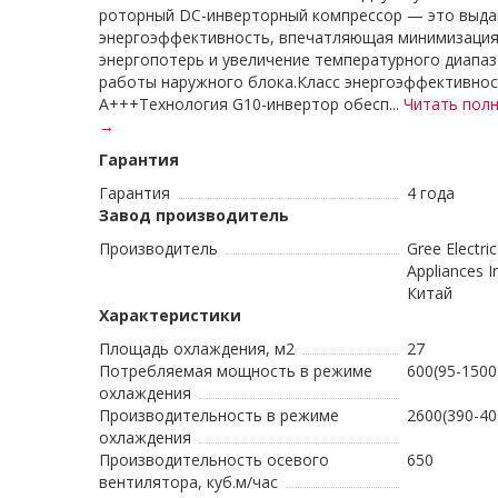
роторный DC-инверторный компрессор — это выд
энергоэффективность, впечатляющая минимизаци
энергопотерь и увеличение температурного диапа
работы наружного блока.Класс энергоэффективно
A+++Технология G10-инвертор обесп...
Читать пол
→
Гарантия
Гарантия
4 года
Завод производитель
Производитель
Gree Electric
Appliances In
Китай
Характеристики
Площадь охлаждения, м2
27
Потребляемая мощность в режиме
600(95-1500
охлаждения
Производительность в режиме
2600(390-40
охлаждения
Производительность осевого
650
вентилятора, куб.м/час