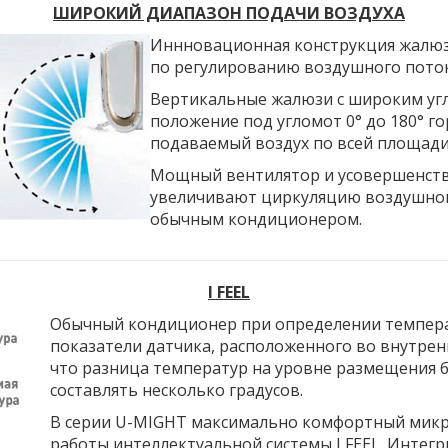
ШИРОКИЙ ДИАПАЗОН ПОДАЧИ ВОЗДУХА
Иннновационная конструкция жалюз
по регулированию воздушного поток
Вертикальные жалюзи с широким угл
положение под угломот 0° до 180° 
подаваемый воздух по всей площад
Мощный вентилятор и усовершенств
увеличивают циркуляцию воздушной 
обычным кондиционером.
I FEEL
Обычный кондиционер при определении темпера
показатели датчика, расположенного во внутрен
что разница температур на уровне размещения б
составлять несколько градусов.
В серии U-MIGHT максимально комфортный микро
работы интеллектуальной системы I FEEL. Интег