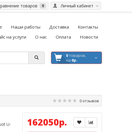
равнение товаров
Личный кабинет
0
е
Наши работы
Доставка
Контакты
йс на услуги
О нас
Оплата
Новости
0
товаров,
на
0р.
0 отзывов
162050р.
ot U-