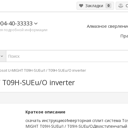
Закладки
С
0
04-40-33333
Алмазное сверлени
ля подробной информации
Пра
osot U-MIGHT T09H-SUEu/I / T09H-SUEu/O inverter
 T09H-SUEu/O inverter
Краткое описание
скачать инструкциюИнверторная сплит-система Tos
MIGHT T09H-SUEu/I / T09H-SUEu/OДвухступенчатый