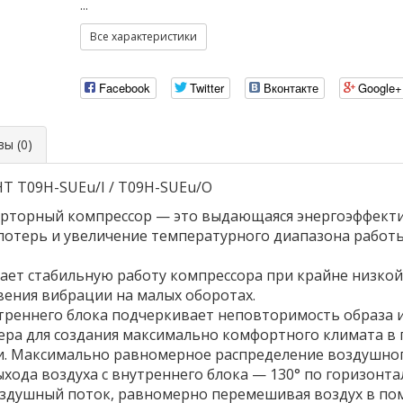
...
Все характеристики
Facebook
Twitter
Вконтакте
Google+
ы (0)
T T09H-SUEu/I / T09H-SUEu/O
рторный компрессор — это выдающаяся энергоэффекти
отерь и увеличение температурного диапазона работы
ает стабильную работу компрессора при крайне низкой 
ения вибрации на малых оборотах.
реннего блока подчеркивает неповторимость образа и 
ра для создания максимально комфортного климата в 
. Максимально равномерное распределение воздушног
ыхода воздуха с внутреннего блока — 130° по горизонтал
оздушный поток, равномерно перемешивая воздух в по