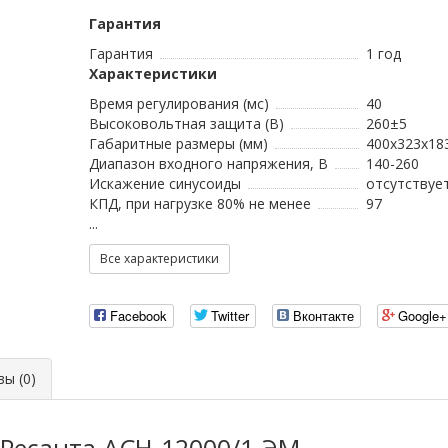
Гарантия
Гарантия
1 год
Характеристики
Время регулирования (мс)
40
Высоковольтная защита (В)
260±5
Габаритные размеры (мм)
400х323х18
Диапазон входного напряжения, В
140-260
Искажение синусоиды
отсутствуе
КПД, при нагрузке 80% не менее
97
...
Все характеристики
Facebook
Twitter
Вконтакте
Google+
ы (0)