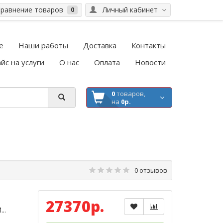
равнение товаров
Личный кабинет
0
е
Наши работы
Доставка
Контакты
йс на услуги
О нас
Оплата
Новости
0
товаров,
на
0р.
0 отзывов
27370р.
..