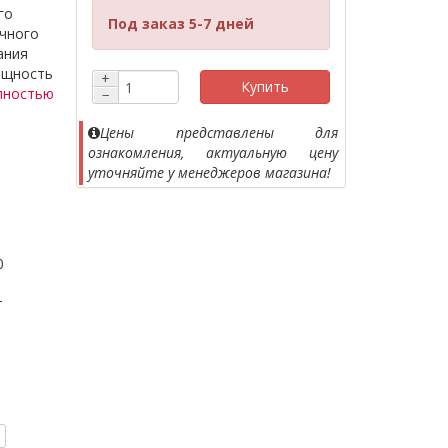
го
Под заказ 5-7 дней
очного
ания
ощность
+
Купить
лностью
−
Цены представлены для
ознакомления, актуальную цену
уточняйте у менеджеров магазина!
0
т