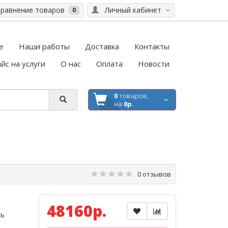
равнение товаров
Личный кабинет
0
е
Наши работы
Доставка
Контакты
йс на услуги
О нас
Оплата
Новости
0
товаров,
на
0р.
0 отзывов
48160р.
ть