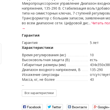
Микропроцессороное управление Диапазон входно
напряжения, 135-290 В. Стабилизация вольтдобав
типа на симисторных ключах, 7 ступеней регулиров
Трансформатор с большим запасом, заявленная м
во всем диапазоне сети. Цифровой дис...
Читать по
→
Гарантия
Гарантия
5 лет
Характеристики
Время регулирования (мс)
10
Высоковольтная защита (В)
есть
Габаритные размеры (мм)
434х350х38
Диапазон входного напряжения, В
135-290
Искажение синусоиды
отсутствуе
Масса, кг, не более
43
...
Все характеристики
Facebook
Twitter
Вконтакте
Google+