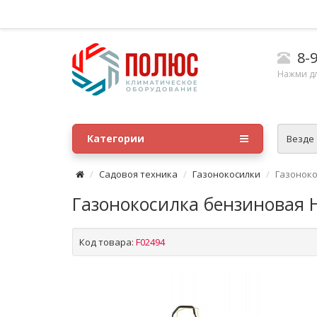
8-9
Нажми д
Категории
Везде
Садовоя техника
Газонокосилки
Газоноко
Газонокосилка бензиновая H
Код товара:
F02494