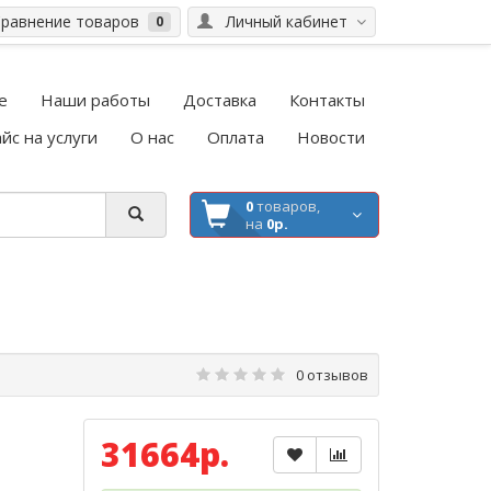
равнение товаров
Личный кабинет
0
е
Наши работы
Доставка
Контакты
йс на услуги
О нас
Оплата
Новости
0
товаров,
на
0р.
0 отзывов
31664р.