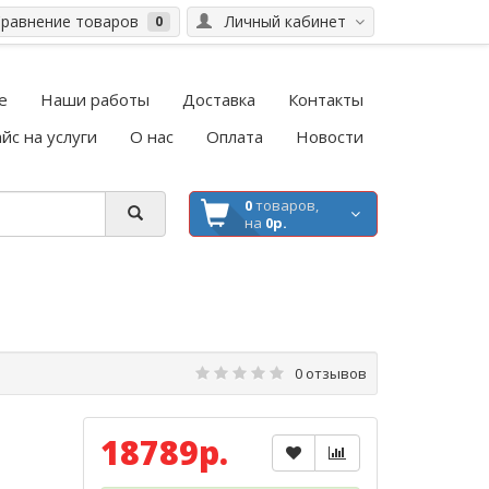
равнение товаров
Личный кабинет
0
е
Наши работы
Доставка
Контакты
йс на услуги
О нас
Оплата
Новости
0
товаров,
на
0р.
0 отзывов
18789р.